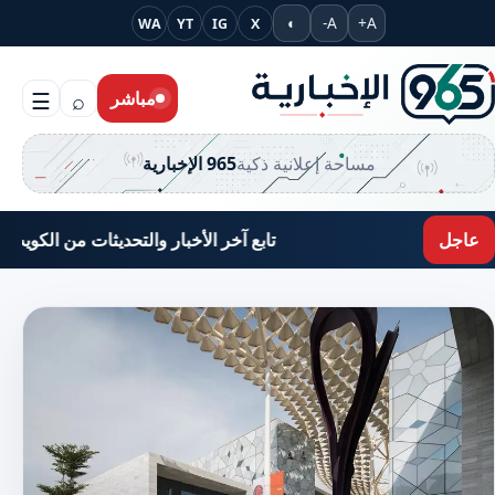
جاوز إلى المحتوى
◐
A-
A+
WA
YT
IG
X
مباشر
⌕
☰
مساحة إعلانية ذكية
965 الإخبارية
عاجل
تابع آخر الأخبار والتحديثات من الكويت والعالم عبر 965 الإخباري