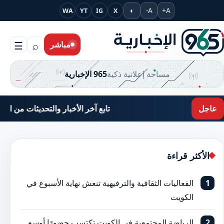
جاوز إلى المحتوى
◐
A-
A+
WA
YT
IG
X
مباشر
⌕
☰
مساحة إعلانية ذكية
965 الإخبارية
عاجل
تابع آخر الأخبار والتحديثات من الكويت والعالم ع
الأكثر قراءة
الفعاليات الثقافية والترفيهية تنعش نهاية الأسبوع في
الكويت
الرياضة المجتمعية في الكويت تكتسب حضورًا أوسع