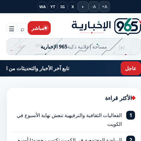
جاوز إلى المحتوى
◐
A-
A+
WA
YT
IG
X
مباشر
⌕
☰
مساحة إعلانية ذكية
965 الإخبارية
عاجل
تابع آخر الأخبار والتحديثات من الكويت والعالم ع
الأكثر قراءة
الفعاليات الثقافية والترفيهية تنعش نهاية الأسبوع في
الكويت
الرياضة المجتمعية في الكويت تكتسب حضورًا أوسع